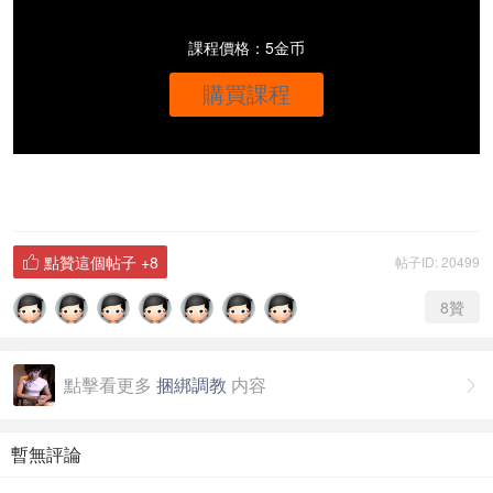
課程價格：5金币
購買課程
點贊這個帖子
+8
帖子ID: 20499

8
贊
點擊看更多
捆綁調教
内容

暫無評論