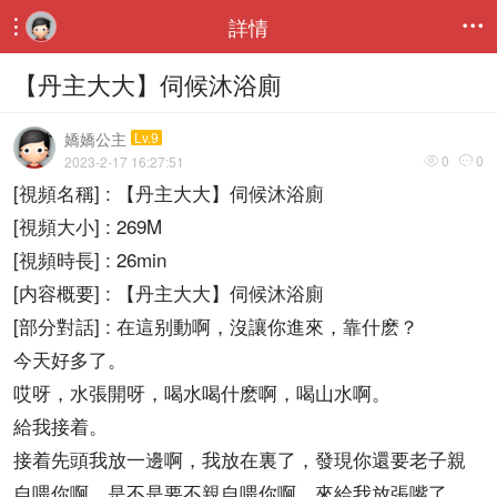
詳情


【丹主大大】伺候沐浴廁
嬌嬌公主
Lv.9
0
0
2023-2-17 16:27:51


[視頻名稱] : 【丹主大大】伺候沐浴廁
[視頻大小] : 269M
[視頻時長] : 26min
[内容概要] : 【丹主大大】伺候沐浴廁
[部分對話] : 在這别動啊，沒讓你進來，靠什麽？
今天好多了。
哎呀，水張開呀，喝水喝什麽啊，喝山水啊。
給我接着。
接着先頭我放一邊啊，我放在裏了，發現你還要老子親
自喂你啊，是不是要不親自喂你啊，來給我放張嘴了