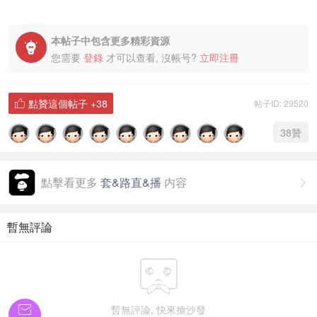
本帖子中包含更多精彩資源

您需要
登錄
才可以查看, 沒帳号?
立即注冊
點贊這個帖子
+38
帖子ID: 29520

38
贊
點擊看更多
套&路直&播
内容

暫無評論


暫無評論, 快來搶沙發