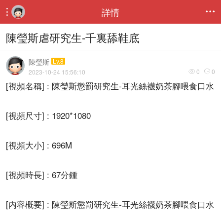
詳情


陳瑩斯虐研究生-千裏舔鞋底
陳瑩斯
Lv.8
0
0
2023-10-24 15:56:10


[視頻名稱] : 陳瑩斯懲罰研究生-耳光絲襪奶茶腳喂食口水
[視頻尺寸] : 1920*1080
[視頻大小] : 696M
[視頻時長] : 67分鍾
[内容概要] : 陳瑩斯懲罰研究生-耳光絲襪奶茶腳喂食口水