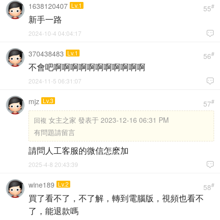
1638120407
Lv.1
#
55
新手一路
2024-10-4 04:04:17

370438483
Lv.1
#
56
不會吧啊啊啊啊啊啊啊啊啊啊啊
2024-11-5 06:31:07

mjz
Lv.3
#
57
女主之家 發表于 2023-12-16 06:31 PM
回複
有問題請留言
請問人工客服的微信怎麽加
2025-4-8 20:43:39

wine189
Lv.2
#
58
買了看不了，不了解，轉到電腦版，視頻也看不
了，能退款嗎