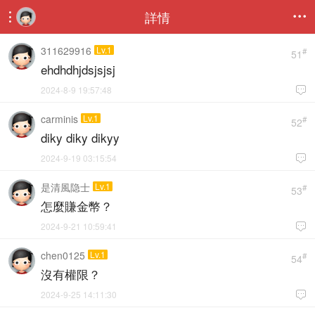
詳情


311629916
Lv.1
#
51
ehdhdhjdsjsjsj
2024-8-9 19:57:48

carminis
Lv.1
#
52
diky diky dikyy
2024-9-19 03:15:54

是清風隐士
Lv.1
#
53
怎麼賺金幣？
2024-9-21 10:59:41

chen0125
Lv.1
#
54
沒有權限？
2024-9-25 14:11:30
