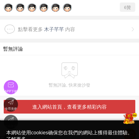
6
贊
點擊看更多
木子芊芊
内容

暫無評論


暫無評論, 快來搶沙發
APP下載

進入網站首頁，查看更多精彩内容
金币充值

'
在線客服
简体中文版
本網站使用cookies确保您在我們的網站上獲得最佳體驗。
