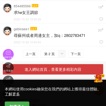
854485566
Lv.1
#
19
求he女王調節
2022-10-22 19:30:29

gebinsee1
Lv.1
#
20
尋蘇州或者周邊女主，加q：2802783471
2022-10-28 10:45:44


上一頁
第 2 頁
下一頁

APP下載

進入網站首頁，查看更多精彩内容
金币充值

'
在線客服
简体中文版
本網站使用cookies确保您在我們的網站上獲得最佳體驗。

了解更多
Translate
首頁
English
繁體中文
日本語
日本語
繁體中文
English