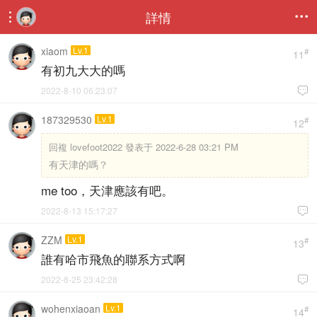
詳情


xiaom
Lv.1
#
11
有初九大大的嗎
2022-8-10 06:23:07

187329530
Lv.1
#
12
回複
lovefoot2022 發表于 2022-6-28 03:21 PM
有天津的嗎？
me too，天津應該有吧。
2022-8-13 15:17:27

ZZM
Lv.1
#
13
誰有哈市飛魚的聯系方式啊
2022-8-25 23:42:28

wohenxiaoan
Lv.1
#
14