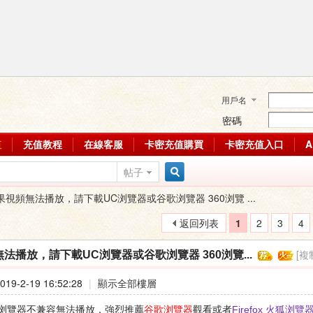
用戶名
密碼
值
充值教程
在線客服
卡密充值購買
卡密充值入口
帖子
搜
果視頻無法播放，請下載UC浏覽器或谷歌浏覽器 360浏覽 ...
返回列表
1
2
3
4
索
[複
法播放，請下載UC浏覽器或谷歌浏覽器 360浏覽...
19-2-19 16:52:28
|
顯示全部樓層
浏覽器不兼容無法播放，強烈推薦
谷歌浏覽器
觀看或者
Firefox 火狐浏覽