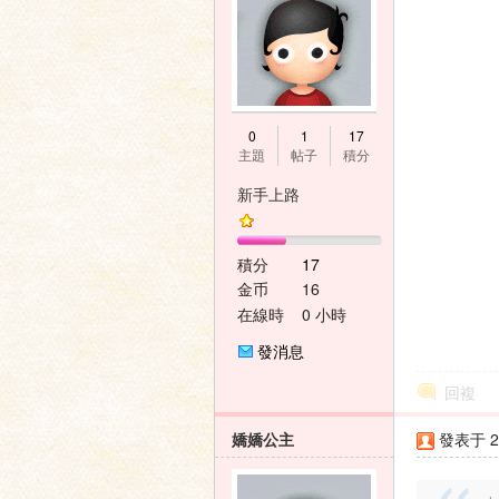
0
1
17
主題
帖子
積分
新手上路
積分
17
金币
16
在線時
0 小時
間
發消息
回複
嬌嬌公主
發表于 20