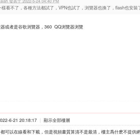
saiah 發表于 2022-5-24 04:40 PM
一樣看不了，各種方法都試了，VPN也試了，浏覽器也換了，flash也安裝
覽器或者是谷歌浏覽器，360 QQ浏覽器浏覽
22-6-21 20:18:17
|
顯示全部樓層
器都可以在線看和下載，但是視頻畫質算清不是最清，樓主爲什麽不提供