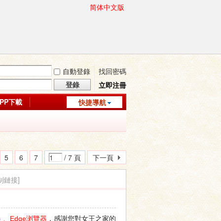
简体中文版
自動登錄
找回密碼
登錄
立即注冊
APP下載
快捷導航
5
6
7
/ 7 頁
下一頁
制鏈接]
，感謝您對女王之家的
器
、Edge浏覽器