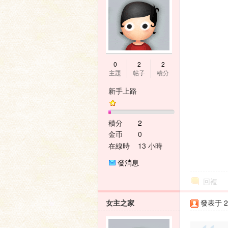
家
0
2
2
主題
帖子
積分
新手上路
積分
2
金币
0
論
在線時
13 小時
間
發消息
回複
女主之家
發表于 20