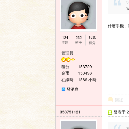
3
壇
什麽手機，
15萬
124
232
主題
帖子
積分
管理員
積分
153729
金币
153496
在線時
1586 小時
間
發消息
回複
358751121
發表于 20
女