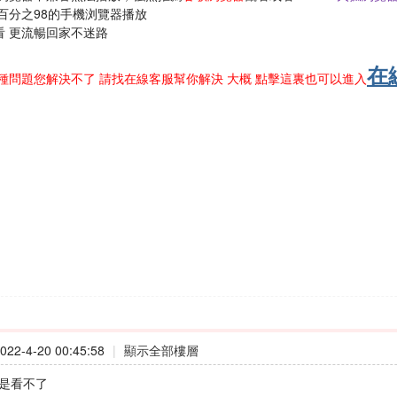
百分之98的手機浏覽器播放
看 更流暢回家不迷路
在
種問題您解決不了 請找在線客服幫你解決 大概 點擊這裏也可以進入
22-4-20 00:45:58
|
顯示全部樓層
我還是看不了