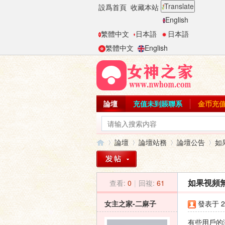
Translate
設爲首頁
收藏本站
English
繁體中文
日本語
日本語
繁體中文
English
論壇
充值未到賬聯系
金币充
論壇
論壇站務
論壇公告
如
查看:
0
|
回複:
61
如果視頻無
女
»
›
›
›
女主之家-二麻子
發表于 20
有些用戶的