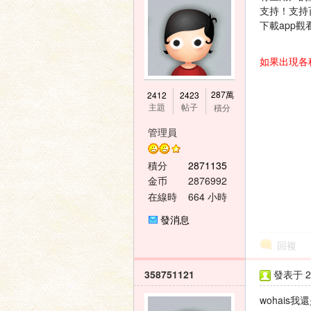
支持！支持
下載app觀
如果出現各
神
287萬
2412
2423
主題
帖子
積分
管理員
積分
2871135
金币
2876992
在線時
664 小時
間
發消息
之
回複
358751121
發表于 20
wohais