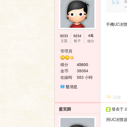
l
手機UC浏
4萬
9233
9234
主題
帖子
積分
管理員
積分
45600
金币
38084
在線時
583 小時
間
發消息
回複
藍宮調
發表于 20
用UC浏覽