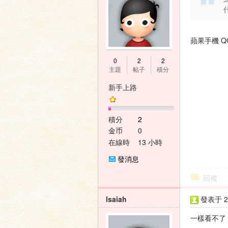
蘋果手機 
0
2
2
主題
帖子
積分
新手上路
積分
2
金币
0
在線時
13 小時
間
發消息
回複
lsaiah
發表于 20
一樣看不了