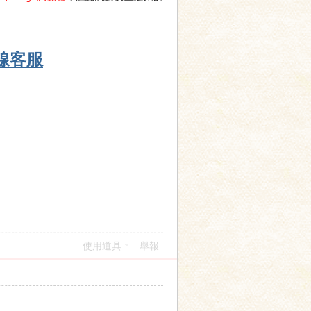
線客服
使用道具
舉報