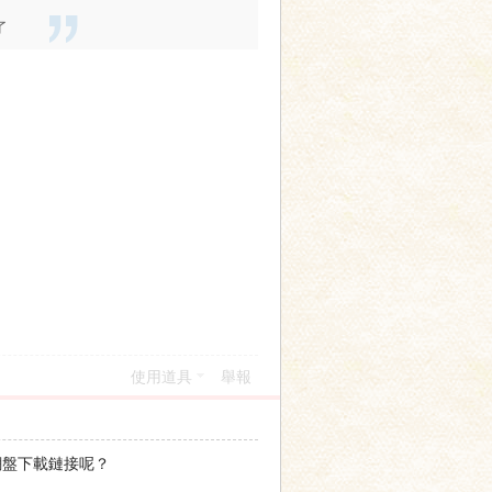
了
使用道具
舉報
網盤下載鏈接呢？