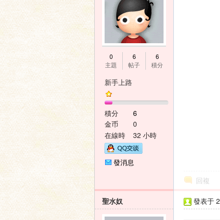
0
6
6
主題
帖子
積分
新手上路
積分
6
金币
0
在線時
32 小時
間
發消息
回複
聖水奴
發表于 20